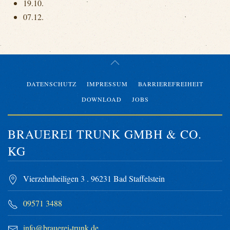
19.10.
07.12.
DATENSCHUTZ
IMPRESSUM
BARRIEREFREIHEIT
DOWNLOAD
JOBS
BRAUEREI TRUNK GMBH & CO.
KG
Vierzehnheiligen 3 . 96231 Bad Staffelstein
09571 3488
info@brauerei-trunk.de